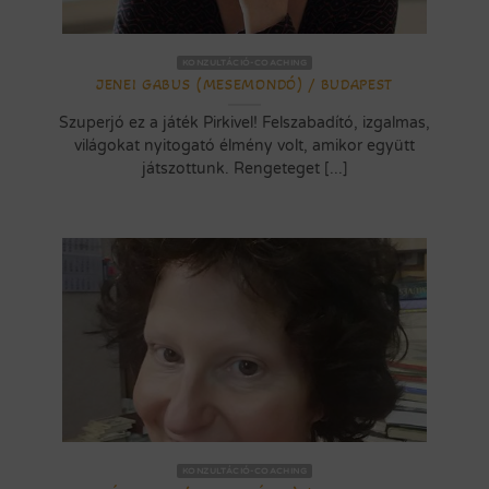
KONZULTÁCIÓ-COACHING
JENEI GABUS (MESEMONDÓ) / BUDAPEST
Szuperjó ez a játék Pirkivel! Felszabadító, izgalmas,
világokat nyitogató élmény volt, amikor együtt
játszottunk. Rengeteget [...]
KONZULTÁCIÓ-COACHING