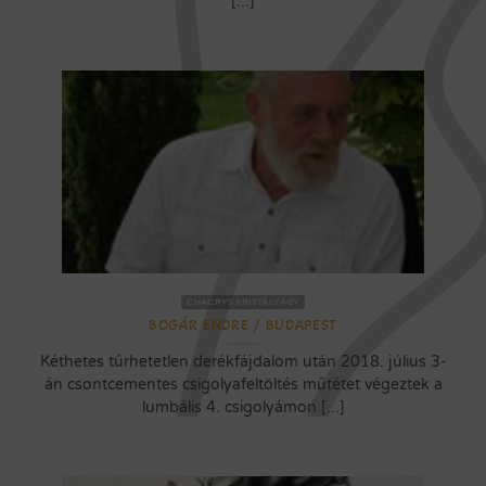
[...]
CHACRYS KRISTÁLYÁGY
BOGÁR ENDRE / BUDAPEST
Kéthetes tűrhetetlen derékfájdalom után 2018. július 3-
án csontcementes csigolyafeltöltés műtétet végeztek a
lumbális 4. csigolyámon [...]