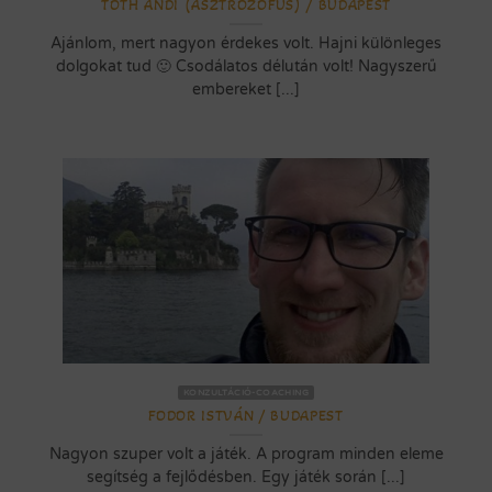
TÓTH ANDI (ASZTROZÓFUS) / BUDAPEST
Ajánlom, mert nagyon érdekes volt. Hajni különleges
dolgokat tud 🙂 Csodálatos délután volt! Nagyszerű
embereket [...]
KONZULTÁCIÓ-COACHING
FODOR ISTVÁN / BUDAPEST
Nagyon szuper volt a játék. A program minden eleme
segítség a fejlődésben. Egy játék során [...]