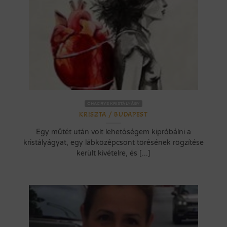
CHACRYS KRISTÁLYÁGY
KRISZTA / BUDAPEST
Egy műtét után volt lehetőségem kipróbálni a
kristályágyat, egy lábközépcsont törésének rögzítése
került kivételre, és [...]