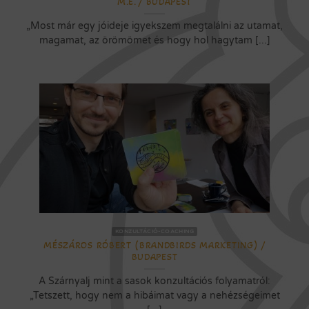
M.E. / BUDAPEST
„Most már egy jóideje igyekszem megtalálni az utamat,
magamat, az örömömet és hogy hol hagytam [...]
KONZULTÁCIÓ-COACHING
MÉSZÁROS RÓBERT (BRANDBIRDS MARKETING) /
BUDAPEST
A Szárnyalj mint a sasok konzultációs folyamatról:
„Tetszett, hogy nem a hibáimat vagy a nehézségeimet