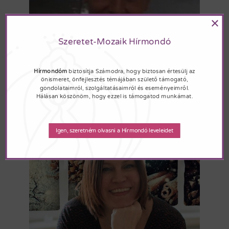
×
Szeretet-Mozaik Hírmondó
KONZULTÁCIÓ-COACHING
Hírmondóm
biztosítja Számodra, hogy biztosan értesülj az
BENKŐ ÉVA / BUDAPEST
önismeret, önfejlesztés témájában születő támogató,
gondolataimról, szolgáltatásaimról és eseményeimről.
Coaching konzultációkról: Anyukám súlyos betegsége
Hálásan köszönöm, hogy ezzel is támogatod munkámat.
miatt egyre rosszabb érzelmi állapotba kerültem, már
dolgozni is alig [...]
Igen, szeretném olvasni a Hírmondó leveleidet