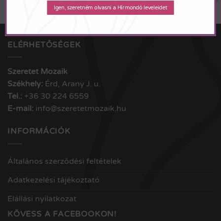
Igen, szeretném olvasni a Hírmondó leveleidet
ELÉRHETŐSÉGEK
Szeretet Mozaik
Székhely:
Érd, Arany J. u.
Tel.:
+36 30 224 6559
E-mail:
info@szeretetmozaik.hu
INFORMÁCIÓK
Általános szerződési feltételek
Adatkezelési tájékoztató
Elállási nyilatkozat
KÖVESS A FACEBOOKON!