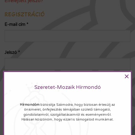
Elfelejtett jelszó?
REGISZTRÁCIÓ
Kötelező
E-mail cím
*
Kötelező
Jelszó
*
×
A személyes adatokat a weboldalon történő vásárlási élmény
fenntartásához, a fiókhoz való hozzáférés kezeléséhez és más
Szeretet-Mozaik Hírmondó
célokra használjuk, melyeket a
Adatkezelési tájékoztató
tartalmaz.
Hírmondóm
biztosítja Számodra, hogy biztosan értesülj az
önismeret, önfejlesztés témájában születő támogató,
REGISZTRÁCIÓ
gondolataimról, szolgáltatásaimról és eseményeimről.
Hálásan köszönöm, hogy ezzel is támogatod munkámat.