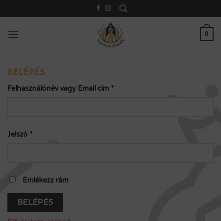
Skip
to
content
0
BELÉPÉS
Kötelező
Felhasználónév vagy Email cím
*
Kötelező
Jelszó
*
Emlékezz rám
BELÉPÉS