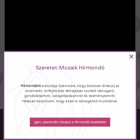
×
Szeretet-Mozaik Hírmondó
Hírmondóm
biztosítja Számodra, hogy biztosan értesülj az
önismeret, önfejlesztés témájában születő támogató,
gondolataimról, szolgáltatásaimról és eseményeimről.
Hálásan köszönöm, hogy ezzel is támogatod munkámat.
ELÉRHETŐSÉGEK
Igen, szeretném olvasni a Hírmondó leveleidet
Szeretet Mozaik