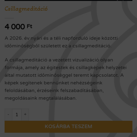
Csillagmeditáció
4 000
Ft
A 2026. év nyári és a téli napforduló ideje közötti
időminőségből született ez a csillagmeditáció.
A csillagmeditáció a vezetett vizualizáció olyan
formája, amely az égitestek és csillagképek helyzetei
által mutatott időminőséggel teremt kapcsolatot. A
képek segítenek bennünket nehézségeink
feloldásában, érzéseink felszabadításában,
megoldásaink megtalálásában.
Csillagmeditáció mennyiség
KOSÁRBA TESZEM