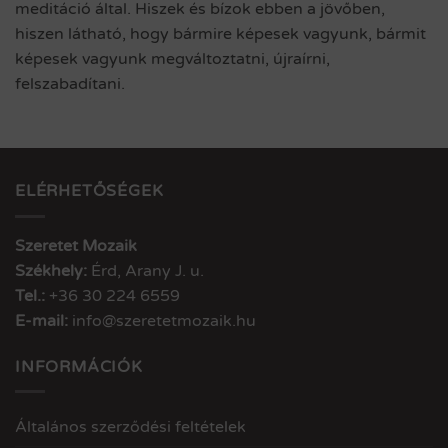
meditáció által. Hiszek és bízok ebben a jövőben,
hiszen látható, hogy bármire képesek vagyunk, bármit
képesek vagyunk megváltoztatni, újraírni,
felszabadítani.
ELÉRHETŐSÉGEK
Szeretet Mozaik
Székhely:
Érd, Arany J. u.
Tel.:
+36 30 224 6559
E-mail:
info@szeretetmozaik.hu
INFORMÁCIÓK
Általános szerződési feltételek