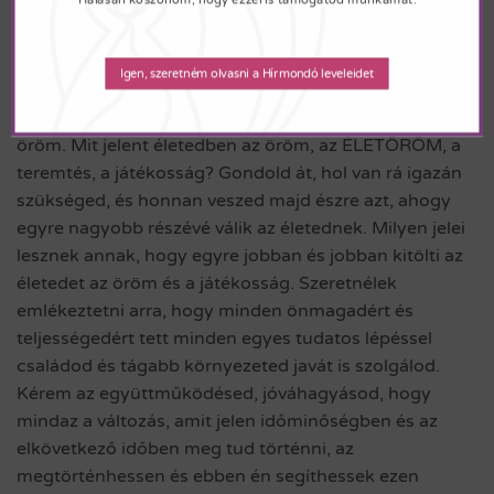
tömeg” tudatosabban és felszabadultabban él a
mindennapokban.
Igen, szeretném olvasni a Hírmondó leveleidet
Az életöröm megélésének, kiteljesítésének jött el az
ideje. Az életed valódi, legteljesebb megélését jelöli az
öröm. Mit jelent életedben az öröm, az ÉLETÖRÖM, a
teremtés, a játékosság? Gondold át, hol van rá igazán
szükséged, és honnan veszed majd észre azt, ahogy
egyre nagyobb részévé válik az életednek. Milyen jelei
lesznek annak, hogy egyre jobban és jobban kitölti az
életedet az öröm és a játékosság. Szeretnélek
emlékeztetni arra, hogy minden önmagadért és
teljességedért tett minden egyes tudatos lépéssel
családod és tágabb környezeted javát is szolgálod.
Kérem az együttműködésed, jóváhagyásod, hogy
mindaz a változás, amit jelen időminőségben és az
elkövetkező időben meg tud történni, az
megtörténhessen és ebben én segíthessek ezen